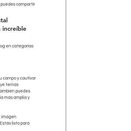
e puedes compartir 
tal 
 increíble 
og en categorías 
u campo y cautivar 
uye temas 
 También puedes 
ia más amplia y 
a imagen 
stás listo para 