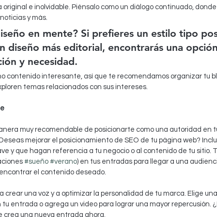
original e inolvidable. Piénsalo como un diálogo continuado, dond
noticias y más.
iseño en mente? Si prefieres un estilo tipo pos
n diseño más editorial, encontrarás una opción
ción y necesidad.
o contenido interesante, así que te recomendamos organizar tu bl
exploren temas relacionados con sus intereses.
te
 manera muy recomendable de posicionarte como una autoridad en t
 ¿Deseas mejorar el posicionamiento de SEO de tu página web? Incl
ve y que hagan referencia a tu negocio o al contenido de tu sitio.
ciones 
#sueño
#verano
) en tus entradas para llegar a una audienc
a encontrar el contenido deseado.
 a crear una voz y a optimizar la personalidad de tu marca. Elige un
en tu entrada o agrega un video para lograr una mayor repercusión. ¿E
crea una nueva entrada ahora.